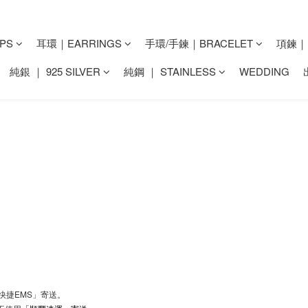
PS
耳環｜EARRINGS
手環/手鍊｜BRACELET
項鍊｜N
純銀 ｜ 925 SILVER
純鋼 ｜ STAINLESS
WEDDING
快捷EMS」寄送。