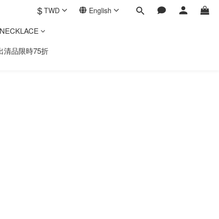
$
TWD
English
ECKLACE
出清品限時75折