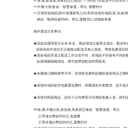
港,澳,新加坡,馬來西亞已改由7-11跨境門市取貨不付款寄出
⇨
「順豐速運」寄出, 運費到付
⇨
中國大陸會由
亞洲其他地區(除中港澳新馬之外)和其他海外地區(美,加,歐洲..
⇨
將由「郵局快捷EMS」寄出,運費另計,請聯絡客服
海外運送注意事項
★
請提供護照英文全名/本名，務必填寫正確英文地址，配送時
若因為收件資訊不正確無法配送且無人簽收，導致包裹退回我
★
因各地區所需之配送工作日皆不同，依地區不同會有不同的配
如遇海關抽檢情況，將可能導致配送時間延長。
★
各國進口關稅標準不同，若領取包裹時該國欲收取商品之關
★
因海外地區航空包裹運送費時，跨國退款作業繁瑣，恕不提
★
若收到瑕疵商品，請在十日內將照片回傳給客服人員，經判
⇨
港,澳,中國大陸,新加坡,馬來西亞會由「順豐速運」寄出
訂單達台幣$3000元,免運費
訂單未滿台幣$3000元,運費到付