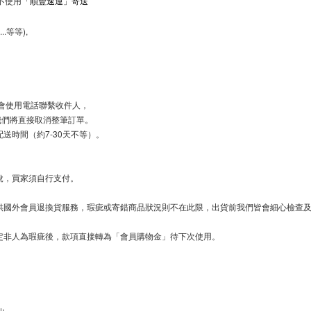
,不使用
「順豐速運」寄送
.等等),
會使用電話聯繫收件人，
們將直接取消整筆訂單。
送時間（約7-30天不等）。
稅，買家須自行支付。
供國外會員退換貨服務，瑕疵或寄錯商品狀況則不在此限，
出貨前我們皆會細心檢查及
定非人為瑕疵後，款項直接轉為「會員購物金」待下次使用。