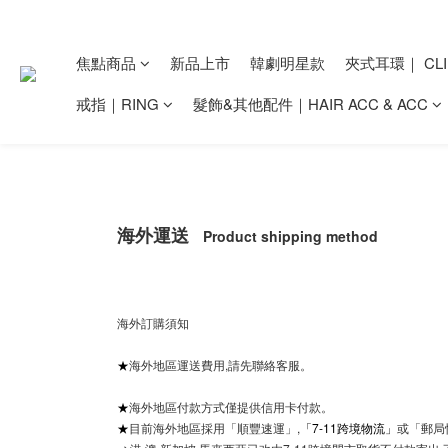
焦點商品
新品上市
韓劇明星款
夾式耳環｜ CLI
戒指｜RING
髮飾&其他配件｜HAIR ACC & ACC
海外運送
Product shipping method
海外訂購須知
★
海外地區運送費用,請先聯絡客服。
★
海外地區付款方式僅提供信用卡付款。
★
目前海外地區採用「順豐速運」,
「7-11跨境物流」
或「郵局