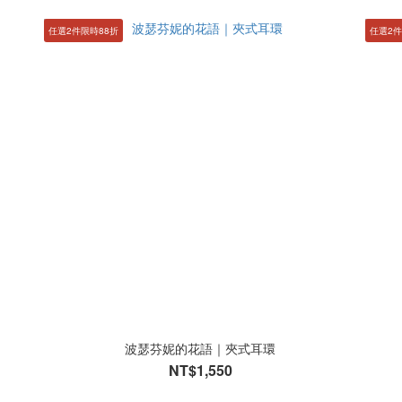
任選2件限時88折
任選2件
波瑟芬妮的花語｜夾式耳環
NT$1,550