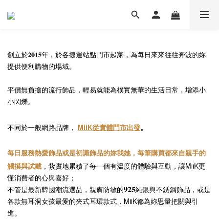
創立於𝟐𝟎𝟏𝟓年，於各捷運站點門市起家，為每日來來往往奔波的妳
提供便利購物的場域。
平價無負擔的流行飾品，輕易就能為樸實無華的生活日常，增添小
小閃爍。
不同於一般網路品牌，
MiiK從實體門市出發
。
每日服務熱愛飾品或是初識飾品的妳我她，每筆購買都來自親手的
觸摸與試戴
，
地累積了每一個有溫度的體驗與互動，讓MiiK更
紮實
懂消費者的心與喜好；
𝟗𝟐𝟓
不管是最新韓國潮流選品，親膚防敏的
純銀與不銹鋼飾品，或是
各款無耳洞女孩最愛的夾式耳環款式，MiiK都為妳思量把關與引
進。