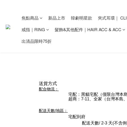
焦點商品
新品上市
韓劇明星款
夾式耳環｜ CLI
戒指｜RING
髮飾&其他配件｜HAIR ACC & ACC
出清品限時75折
送貨方式
配合物流：
宅配：黑貓宅配（僅限台灣本
超商：7-11、全家（台灣本島
配送天數/地區：
宅配到府
配送天數/ 2-3 天(不含