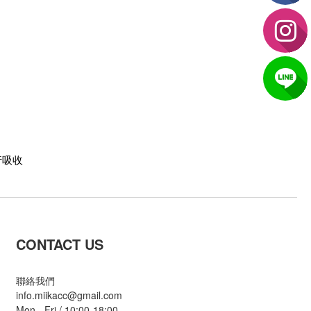
行吸收
CONTACT US
聯絡我們
info.miikacc@gmail.com
Mon - Fri / 10:00-18:00