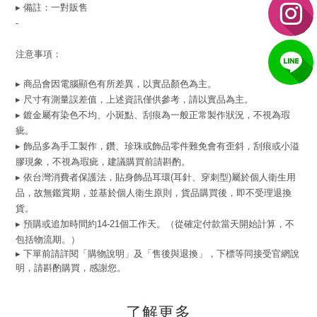
▸ 備註：一對販售
-
注意事項：
▸ 商品會因電腦顯色有所差異，以實品顏色為主。
▸ 尺寸有測量誤差值，上述資訊僅供參考，請以實品為主。
▸ 鍍金屬有染色不均、小斑點、刮痕為一般正常製作狀況，不視為瑕
疵。
▸ 飾品多為手工製作，鑽、珍珠或飾品零件難免會有歪斜，刮痕或小溢
膠現象，不視為瑕疵，建議購買前請斟酌。
▸ 依台灣消費者保護法，貼身飾品耳環(耳針、穿刺型)屬於個人衛生用
品，故無鑑賞期，並基於個人衛生原則，貨品購買後，即不受理退換
貨。
▸ 預購或追加時間約14-21個工作天。（從確定付款當天開始計算，不
包括物流期。）
▸ 下單前請詳閱「購物說明」及「售後與退換」，下標等同接受官網說
明，請斟酌購買，感謝您。
了解更多