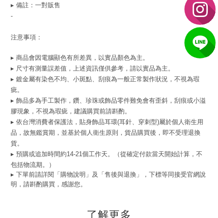
▸ 備註：一對販售
-
注意事項：
▸ 商品會因電腦顯色有所差異，以實品顏色為主。
▸ 尺寸有測量誤差值，上述資訊僅供參考，請以實品為主。
▸ 鍍金屬有染色不均、小斑點、刮痕為一般正常製作狀況，不視為瑕
疵。
▸ 飾品多為手工製作，鑽、珍珠或飾品零件難免會有歪斜，刮痕或小溢
膠現象，不視為瑕疵，建議購買前請斟酌。
▸ 依台灣消費者保護法，貼身飾品耳環(耳針、穿刺型)屬於個人衛生用
品，故無鑑賞期，並基於個人衛生原則，貨品購買後，即不受理退換
貨。
▸ 預購或追加時間約14-21個工作天。（從確定付款當天開始計算，不
包括物流期。）
▸ 下單前請詳閱「購物說明」及「售後與退換」，下標等同接受官網說
明，請斟酌購買，感謝您。
了解更多