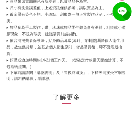
▸ 商品會因電腦顯色有所差異，以實品顏色為主。
▸ 尺寸有測量誤差值，上述資訊僅供參考，請以實品為主。
▸ 鍍金屬有染色不均、小斑點、刮痕為一般正常製作狀況，不視為瑕
疵。
▸ 飾品多為手工製作，鑽、珍珠或飾品零件難免會有歪斜，刮痕或小溢
膠現象，不視為瑕疵，建議購買前請斟酌。
▸ 依台灣消費者保護法，貼身飾品耳環(耳針、穿刺型)屬於個人衛生用
品，故無鑑賞期，並基於個人衛生原則，貨品購買後，即不受理退換
貨。
▸ 預購或追加時間約14-21個工作天。（從確定付款當天開始計算，不
包括物流期。）
▸ 下單前請詳閱「購物說明」及「售後與退換」，下標等同接受官網說
明，請斟酌購買，感謝您。
了解更多