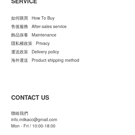
SERVICE
如何購買 How To Buy
售後服務 After-sales service
飾品保養 Maintenance
隱私權政策 Privacy
運送政策 Delivery policy
海外運送 Product shipping method
CONTACT US
聯絡我們
info.miikacc@gmail.com
Mon - Fri / 10:00-18:00