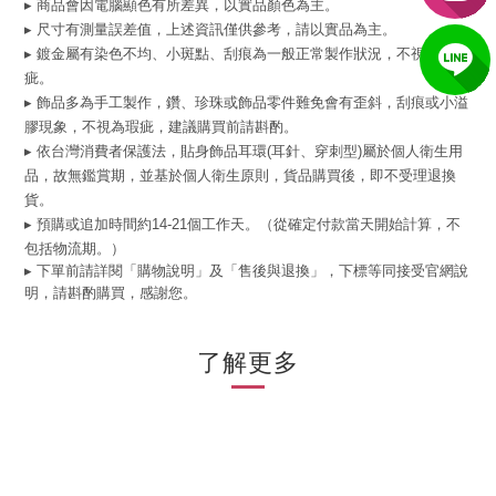
▸ 商品會因電腦顯色有所差異，以實品顏色為主。
▸ 尺寸有測量誤差值，上述資訊僅供參考，請以實品為主。
▸ 鍍金屬有染色不均、小斑點、刮痕為一般正常製作狀況，不視為瑕
疵。
▸ 飾品多為手工製作，鑽、珍珠或飾品零件難免會有歪斜，刮痕或小溢
膠現象，不視為瑕疵，建議購買前請斟酌。
▸ 依台灣消費者保護法，貼身飾品耳環(耳針、穿刺型)屬於個人衛生用
品，故無鑑賞期，並基於個人衛生原則，貨品購買後，即不受理退換
貨。
▸ 預購或追加時間約14-21個工作天。（從確定付款當天開始計算，不
包括物流期。）
▸ 下單前請詳閱「購物說明」及「售後與退換」，下標等同接受官網說
明，請斟酌購買，感謝您。
了解更多