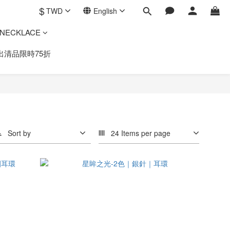
$
TWD
English
ECKLACE
出清品限時75折
Sort by
24 Items per page