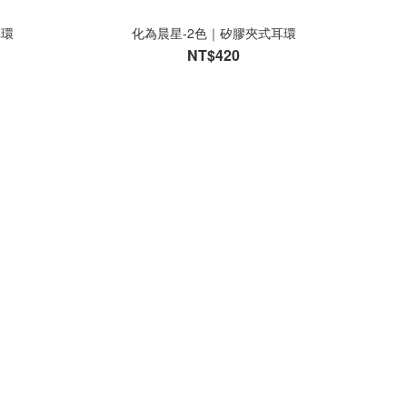
耳環
化為晨星-2色｜矽膠夾式耳環
NT$420