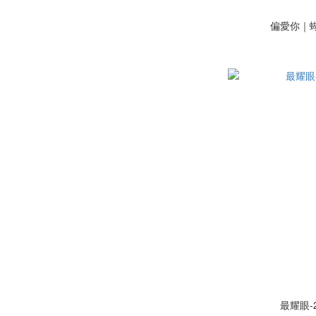
偏愛你｜
最耀眼