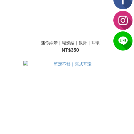
環
迷你緞帶｜蝴蝶結｜銀針｜耳環
NT$350