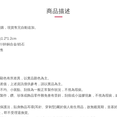
商品描述
預購，現貨售完自動追加。
.2*1.2cm
銀針/鋅銅合金/鋯石
販售
腦顯色有所差異，以實品顏色為主。
誤差值，上述資訊僅供參考，請以實品為主。
色不均、小斑點、刮痕為一般正常製作狀況，不視為瑕疵。
工製作，鑽、珍珠或飾品零件難免會有歪斜，刮痕或小溢膠現象，不視為瑕疵，
者保護法，貼身飾品耳環(耳針、穿刺型)屬於個人衛生用品，故無鑑賞期，並基
後，即不受理退換貨。