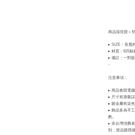
商品採現貨＋
▸ SIZE：長寬約1
▸ 材質：925
▸ 備註：一對
-
注意事項：
▸ 商品會因電
▸ 尺寸有測量
▸ 鍍金屬有染
▸ 飾品多為手
酌。
▸ 依台灣消費
則，貨品購買