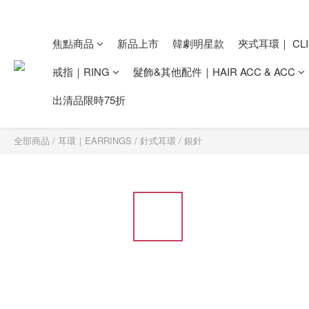
焦點商品
新品上市
韓劇明星款
夾式耳環｜ CLI
戒指｜RING
髮飾&其他配件｜HAIR ACC & ACC
出清品限時75折
全部商品
/
耳環｜EARRINGS
/
針式耳環
/
銀針