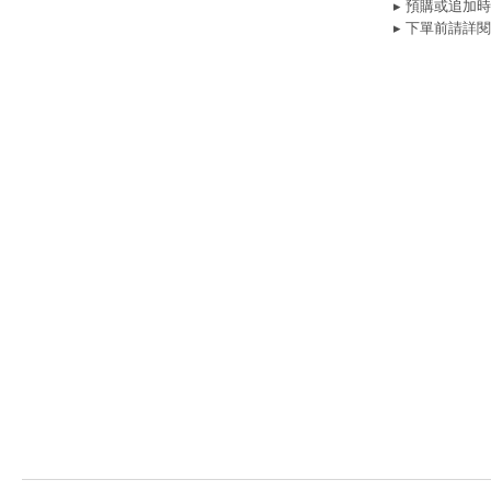
▸ 預購或追加
▸ 下單前請詳