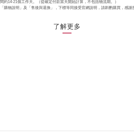
時間約14-21個工作天。（從確定付款當天開始計算，不包括物流期。）
閱「購物說明」及「售後與退換」，下標等同接受官網說明，請斟酌購買，感謝
了解更多