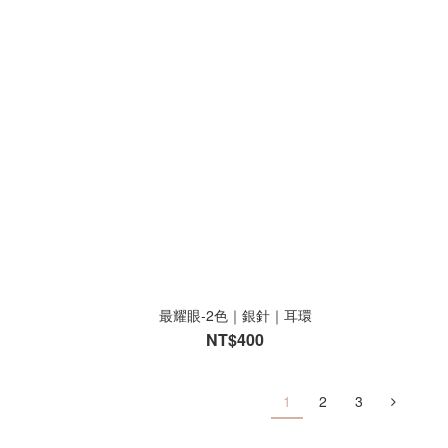
最耀眼-2色｜銀針｜耳環
NT$400
1
2
3