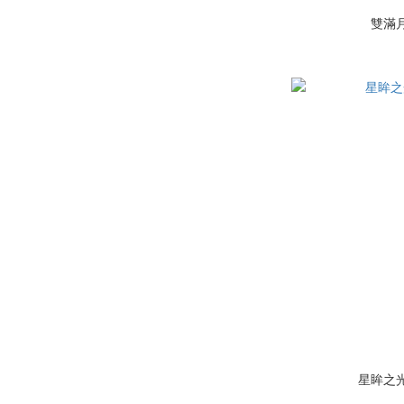
雙滿
星眸之