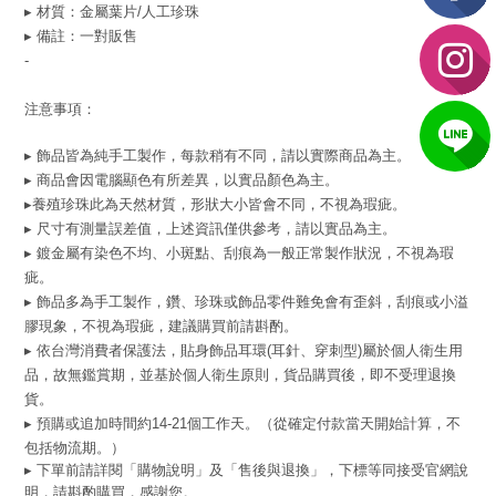
▸ 材質：金屬葉片/人工
珍珠
▸ 備註：一對販售
-
注意事項：
▸ 飾品皆為純手工製作，每款稍有不同，請以實際商品為主。
▸ 商品會因電腦顯色有所差異，以實品顏色為主。
▸養殖珍珠此為天然材質，形狀大小皆會不同，不視為瑕疵。
▸ 尺寸有測量誤差值，上述資訊僅供參考，請以實品為主。
▸ 鍍金屬有染色不均、小斑點、刮痕為一般正常製作狀況，不視為瑕
疵。
▸ 飾品多為手工製作，鑽、珍珠或飾品零件難免會有歪斜，刮痕或小溢
膠現象，不視為瑕疵，建議購買前請斟酌。
▸ 依台灣消費者保護法，貼身飾品耳環(耳針、穿刺型)屬於個人衛生用
品，故無鑑賞期，並基於個人衛生原則，貨品購買後，即不受理退換
貨。
▸ 預購或追加時間約14-21個工作天。（從確定付款當天開始計算，不
包括物流期。）
▸ 下單前請詳閱「購物說明」及「售後與退換」，下標等同接受官網說
明，請斟酌購買，感謝您。