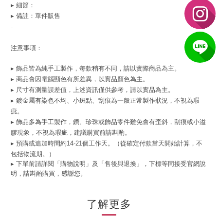
▸ 細節：
▸ 備註：單件販售
-
注意事項：
▸ 飾品皆為純手工製作，每款稍有不同，請以實際商品為主。
▸ 商品會因電腦顯色有所差異，以實品顏色為主。
▸ 尺寸有測量誤差值，上述資訊僅供參考，請以實品為主。
▸ 鍍金屬有染色不均、小斑點、刮痕為一般正常製作狀況，不視為瑕
疵。
▸ 飾品多為手工製作，鑽、珍珠或飾品零件難免會有歪斜，刮痕或小溢
膠現象，不視為瑕疵，建議購買前請斟酌。
▸ 預購或追加時間約14-21個工作天。（從確定付款當天開始計算，不
包括物流期。）
▸ 下單前請詳閱「購物說明」及「售後與退換」，下標等同接受官網說
明，請斟酌購買，感謝您。
了解更多