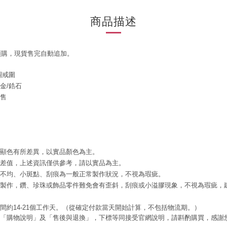
商品描述
預購，現貨售完自動追加。
調戒圍
金/鋯石
販售
腦顯色有所差異，以實品顏色為主。
誤差值，上述資訊僅供參考，請以實品為主。
色不均、小斑點、刮痕為一般正常製作狀況，不視為瑕疵。
工製作，鑽、珍珠或飾品零件難免會有歪斜，刮痕或小溢膠現象，不視為瑕疵，
時間約14-21個工作天。（從確定付款當天開始計算，不包括物流期。）
閱「購物說明」及「售後與退換」，下標等同接受官網說明，請斟酌購買，感謝