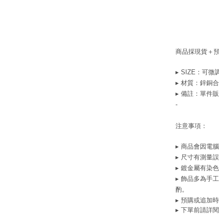
商品採現貨＋
▸ SIZE：
可微
▸ 材質：鋅銅合
▸ 備註：單件
-
注意事項：
▸ 商品會因電
▸ 尺寸有測量
▸ 鍍金屬有染
▸ 飾品多為手
酌。
▸ 預購或追加
▸ 下單前請詳