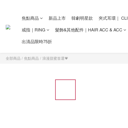
焦點商品
新品上市
韓劇明星款
夾式耳環｜ CLI
戒指｜RING
髮飾&其他配件｜HAIR ACC & ACC
出清品限時75折
全部商品
/
焦點商品
/
浪漫甜蜜首選💗