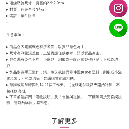
▸
項鍊墜飾尺寸：長寬約2.9*2.9cm
▸ 材質：鋅銅合金/鋯石
▸ 備註：單件販售
-
注意事項：
▸ 商品會因電腦顯色有所差異，以實品顏色為主。
▸ 尺寸有測量誤差值，上述資訊僅供參考，請以實品為主。
▸ 鍍金屬有染色不均、小斑點、刮痕為一般正常製作狀況，不視為瑕
疵。
▸ 飾品多為手工製作，鑽、珍珠或飾品零件難免會有歪斜，刮痕或小溢
膠現象，不視為瑕疵，建議購買前請斟酌。
▸ 預購或追加時間約14-21個工作天。（從確定付款當天開始計算，不
包括物流期。）
▸ 下單前請詳閱「購物說明」及「售後與退換」，下標等同接受官網說
明，請斟酌購買，感謝您。
了解更多