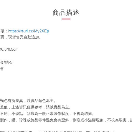
商品描述
耳環：
https://reurl.cc/My2XEp
預購，現貨售完自動追加。
.5*0.5cm
金/
鋯石
販售
腦顯色有所差異，以實品顏色為主。
誤差值，上述資訊僅供參考，請以實品為主。
色不均、小斑點、刮痕為一般正常製作狀況，不視為瑕疵。
工製作，鑽、珍珠或飾品零件難免會有歪斜，刮痕或小溢膠現象，不視為瑕疵，