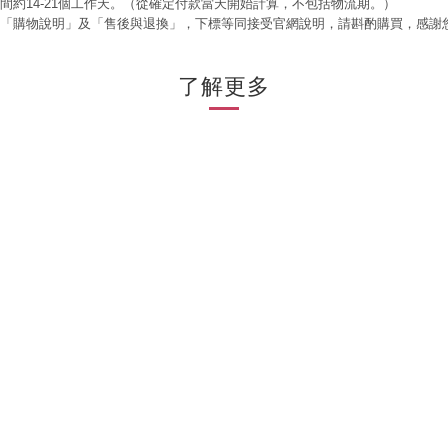
時間約14-21個工作天。（從確定付款當天開始計算，不包括物流期。）
閱「購物說明」及「售後與退換」，下標等同接受官網說明，請斟酌購買，感謝
了解更多