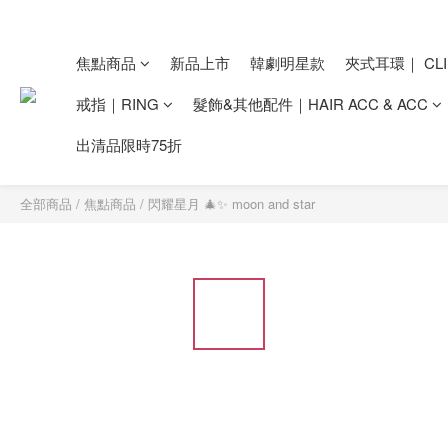
焦點商品
新品上市
韓劇明星款
夾式耳環｜ CLI
戒指｜RING
髮飾&其他配件｜HAIR ACC & ACC
出清品限時75折
全部商品
/
焦點商品
/
閃耀星月 🎄✨ moon and star