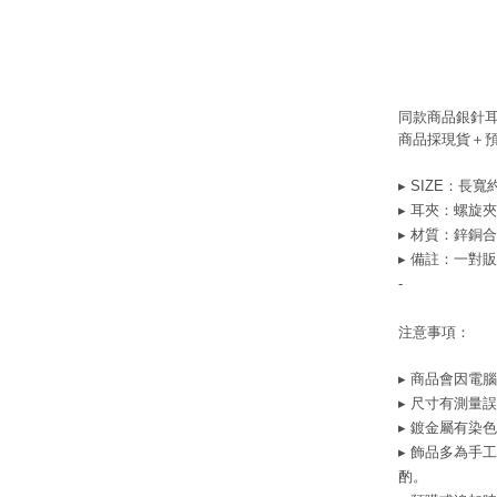
同款商品銀針
商品採現貨＋
▸ SIZE：長寬約6
▸ 耳夾：螺旋夾
▸ 材質：鋅銅合
▸ 備註：一對
-
注意事項：
▸ 商品會因電
▸ 尺寸有測量
▸ 鍍金屬有染
▸ 飾品多為手
酌。