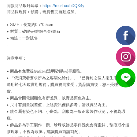
同款商品銀針耳環：
https://reurl.cc/bDQX4y
商品採現貨＋預購，現貨售完自動追加。
▸ SIZE：長寬約0.7*0.5cm
▸ 材質：
矽膠夾
/鋅銅合金/鋯石
▸ 備註：一對販售
-
注意事項：
▸ 商品有免費提供改夾(透明矽膠夾)等服務。
▸ 『依消費者要求所為之客製化給付』、『已拆封之個人衛生用品』不
適用於七天鑑賞期規範，購買視同接受，貨品購買後，恕不受理退換
貨。
▸ 商品會因電腦顯色有所差異，以實品顏色為主。
▸ 尺寸有測量誤差值，上述資訊僅供參考，請以實品為主。
▸ 鍍金屬有染色不均、小斑點、刮痕為一般正常製作狀況，不視為瑕
疵。
▸ 飾品多為手工製作，鑽、珍珠或飾品零件難免會有歪斜，刮痕或小溢
膠現象，不視為瑕疵，建議購買前請斟酌。