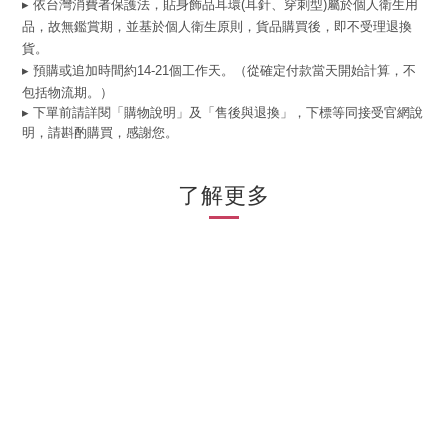
▸ 依台灣消費者保護法，貼身飾品耳環(耳針、穿刺型)屬於個人衛生用
品，故無鑑賞期，並基於個人衛生原則，貨品購買後，即不受理退換
貨。
▸ 預購或追加時間約14-21個工作天。（從確定付款當天開始計算，不
包括物流期。）
▸ 下單前請詳閱「購物說明」及「售後與退換」，下標等同接受官網說
明，請斟酌購買，感謝您。
了解更多