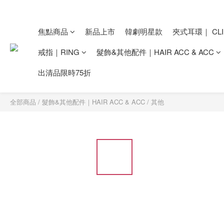
焦點商品
新品上市
韓劇明星款
夾式耳環｜ CLI
戒指｜RING
髮飾&其他配件｜HAIR ACC & ACC
出清品限時75折
全部商品
/
髮飾&其他配件｜HAIR ACC & ACC
/
其他