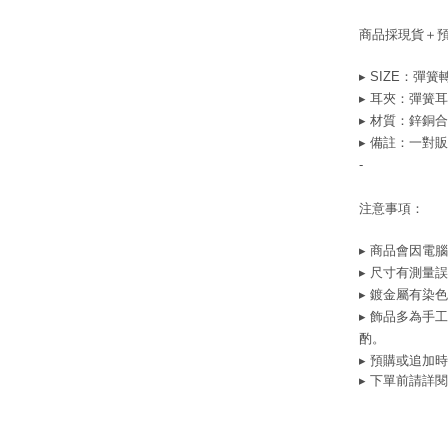
商品採現貨＋
▸ SIZE：彈
▸ 耳夾：彈簧耳
▸ 材質：
鋅銅合
▸ 備註：一對
-
注意事項：
▸ 商品會因電
▸ 尺寸有測量
▸ 鍍金屬有染
▸ 飾品多為手
酌。
▸ 預購或追加
▸ 下單前請詳