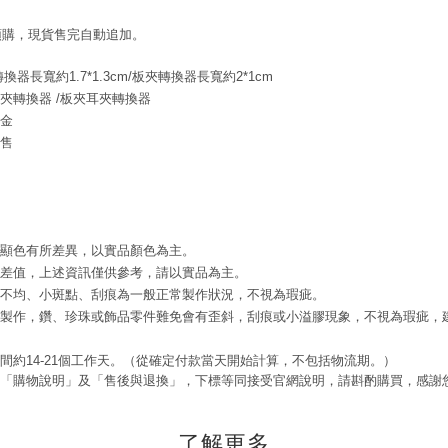
預購，現貨售完自動追加。
簧轉換器長寬
約1.7*1.3cm/板夾轉換器
長寬約2*1cm
夾轉換器 /
板夾耳夾轉換器
金
販售
腦顯色有所差異，以實品顏色為主。
誤差值，上述資訊僅供參考，請以實品為主。
色不均、小斑點、刮痕為一般正常製作狀況，不視為瑕疵。
工製作，鑽、珍珠或飾品零件難免會有歪斜，刮痕或小溢膠現象，不視為瑕疵，
時間約14-21個工作天。（從確定付款當天開始計算，不包括物流期。）
閱「購物說明」及「售後與退換」，下標等同接受官網說明，請斟酌購買，感謝
了解更多