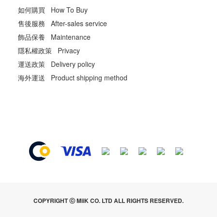
如何購買 How To Buy
售後服務 After-sales service
飾品保養 Maintenance
隱私權政策 Privacy
運送政策 Delivery policy
海外運送 Product shipping method
COPYRIGHT ⓒ MiiK CO. LTD ALL RIGHTS RESERVED.