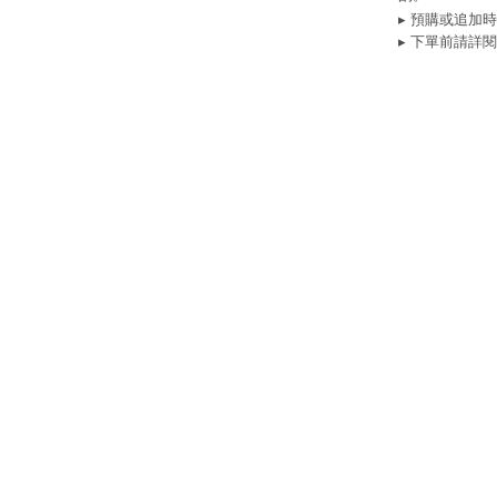
▸ 預購或追加
▸ 下單前請詳