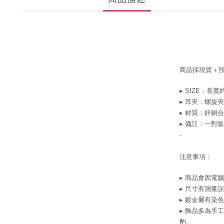
商品採現貨＋
▸ SIZE：長寬約1
▸ 耳夾：螺旋夾
▸ 材質：
鋅銅合
▸ 備註：一對
-
注意事項：
▸ 商品會因電
▸ 尺寸有測量
▸ 鍍金屬有染
▸ 飾品多為手
酌。