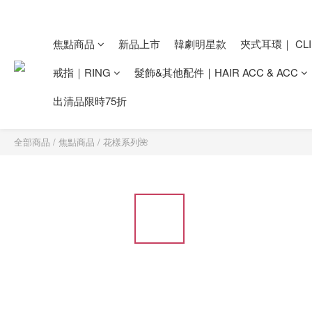
焦點商品
新品上市
韓劇明星款
夾式耳環｜ CLI
戒指｜RING
髮飾&其他配件｜HAIR ACC & ACC
出清品限時75折
全部商品
/
焦點商品
/
花樣系列🌺