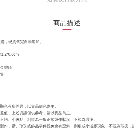
商品描述
預購，現貨售完自動追加。
.2*0.8cm
金/鋯石
販售
腦顯色有所差異，以實品顏色為主。
誤差值，上述資訊僅供參考，請以實品為主。
色不均、小斑點、刮痕為一般正常製作狀況，不視為瑕疵。
工製作，鑽、珍珠或飾品零件難免會有歪斜，刮痕或小溢膠現象，不視為瑕疵，