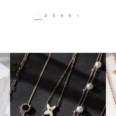
1
2
3
4
5
»