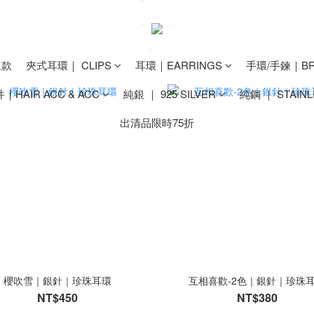
星款
夾式耳環｜ CLIPS
耳環｜EARRINGS
手環/手鍊｜BR
HAIR ACC & ACC
純銀 ｜ 925 SILVER
純鋼 ｜ STAINL
出清品限時75折
櫻吹雪｜銀針｜珍珠耳環
互相喜歡-2色｜銀針｜珍珠
NT$450
NT$380