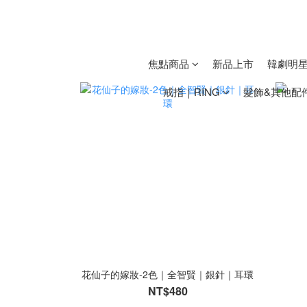
焦點商品
新品上市
韓劇明
戒指｜RING
髮飾&其他配件｜
花仙子的嫁妝-2色｜全智賢｜銀針｜耳環
NT$480