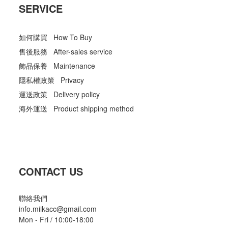
SERVICE
如何購買 How To Buy
售後服務 After-sales service
飾品保養 Maintenance
隱私權政策 Privacy
運送政策 Delivery policy
海外運送 Product shipping method
CONTACT US
聯絡我們
info.miikacc@gmail.com
Mon - Fri / 10:00-18:00