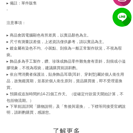
▸ 備註：單件販售
-
注意事項：
▸ 商品會因電腦顯色有所差異，以實品顏色為主。
▸ 尺寸有測量誤差值，上述資訊僅供參考，請以實品為主。
▸ 鍍金屬有染色不均、小斑點、刮痕為一般正常製作狀況，不視為瑕
疵。
▸ 飾品多為手工製作，鑽、珍珠或飾品零件難免會有歪斜，刮痕或小溢
膠現象，不視為瑕疵，建議購買前請斟酌。
▸ 依台灣消費者保護法，貼身飾品耳環(耳針、穿刺型)屬於個人衛生用
品，故無鑑賞期，並基於個人衛生原則，貨品購買後，即不受理退換
貨。
▸ 預購或追加時間約14-21個工作天。（從確定付款當天開始計算，不
包括物流期。）
▸ 下單前請詳閱「購物說明」及「售後與退換」，下標等同接受官網說
明，請斟酌購買，感謝您。
了解更多