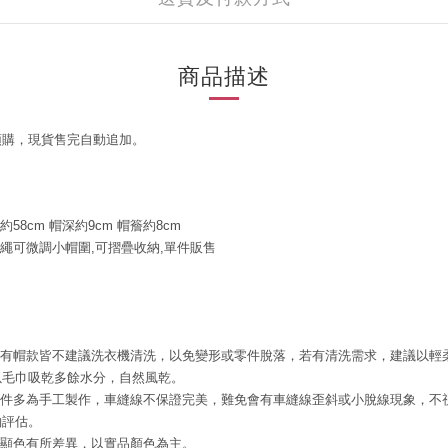
商品描述
預購，現貨售完自動追加。
約58cm 帽深約9cm 帽簷約8cm
抽繩可微調小帽圍,可摺疊收納,單件販售
有帽款皆不建議洗衣機清洗，以免變形或零件脫落，若有清洗需求，建議以輕
以毛巾吸乾多餘水分，自然風乾。
配件多為手工製作，車縫線不保證完美，難免會有車縫線歪斜或小脫線現象，不
酌評估。
腦顯色有所差異，以實品顏色為主。