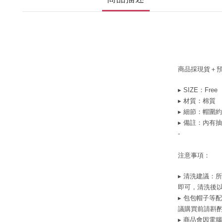
商品採現貨＋
▸ SIZE：Free
▸ 材質：棉質
▸ 細節：帽圍約
▸ 備註：內有
-
注意事項：
▸
清洗建議
：
所
即可，清洗後
▸ 包包帽子等
議購買前請斟
▸ 商品會因電