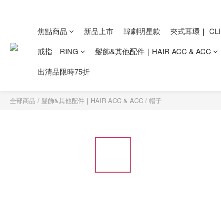
焦點商品
新品上市
韓劇明星款
夾式耳環｜ CLI
戒指｜RING
髮飾&其他配件｜HAIR ACC & ACC
出清品限時75折
全部商品
/
髮飾&其他配件｜HAIR ACC & ACC
/
帽子