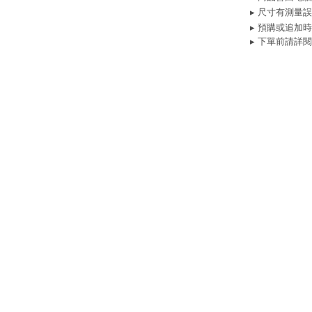
▸ 尺寸有測量
▸ 預購或追加
▸ 下單前請詳