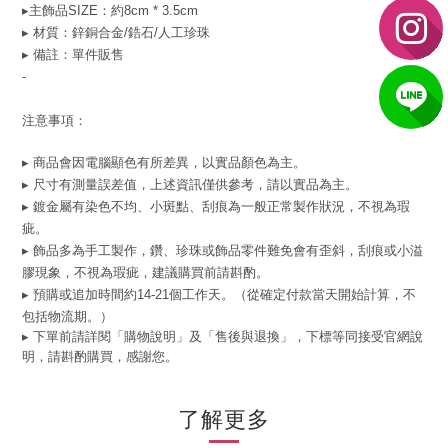
▸主飾品SIZE
：約8cm * 3.5cm
▸ 材質：鋅銅合金/鋯石/人工珍珠
▸ 備註：單件販售
-
注意事項：
▸ 商品會因電腦顯色有所差異，以實品顏色為主。
▸ 尺寸有測量誤差值，上述資訊僅供參考，請以實品為主。
▸ 鍍金屬有染色不均、小斑點、刮痕為一般正常製作狀況，不視為瑕
疵。
▸ 飾品多為手工製作，鑽、珍珠或飾品零件難免會有歪斜，刮痕或小溢
膠現象，不視為瑕疵，建議購買前請斟酌。
▸ 預購或追加時間約14-21個工作天。（從確定付款當天開始計算，不
包括物流期。）
▸ 下單前請詳閱「購物說明」及「售後與退換」，下標等同接受官網說
明，請斟酌購買，感謝您。
了解更多