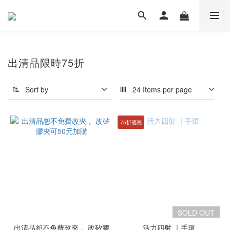
出清品限時75折
Sort by
24 Items per page
75折優惠
SOLD OUT
出清品恕不免費改夾， 改矽膠
活力四射 ｜手環