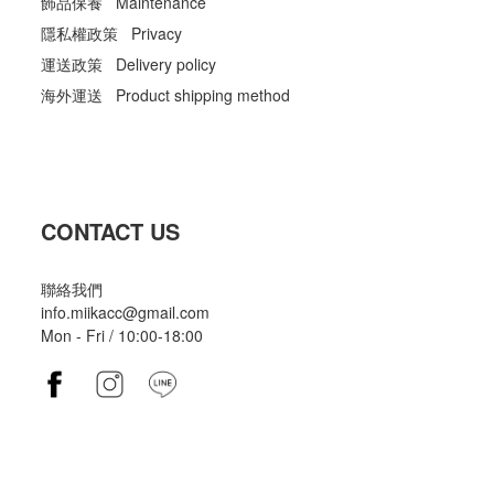
飾品保養 Maintenance
隱私權政策 Privacy
運送政策 Delivery policy
海外運送 Product shipping method
CONTACT US
聯絡我們
info.miikacc@gmail.com
Mon - Fri / 10:00-18:00