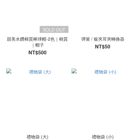
SOLD OUT
甜美水鑽棉質棒球帽-2色｜棉質
彈簧 / 板夾耳夾轉換器
｜帽子
NT$50
NT$500
禮物袋 (大)
禮物袋 (小)