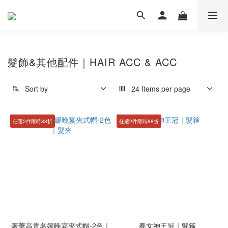
髮飾&其他配件｜HAIR ACC & ACC
Sort by
24 Items per page
任選2件限時88折
任選2件限時88折
奢華高貴名媛晚宴夾式帽-2色｜
春女神王冠｜髮箍