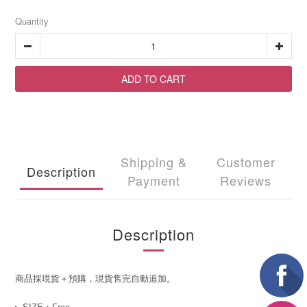
Quantity
ADD TO CART
Shipping &
Customer
Description
Payment
Reviews
Description
商品採現貨＋預購，現貨售完自動追加。