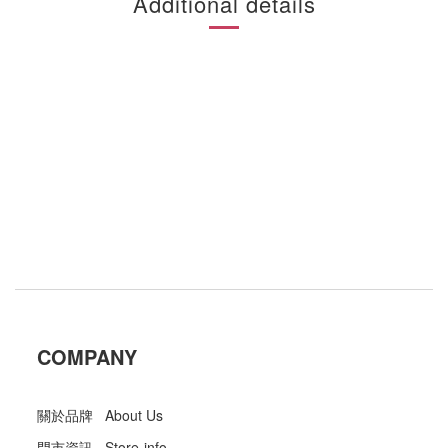
Additional details
COMPANY
關於品牌 About Us
門市資訊 Store-info