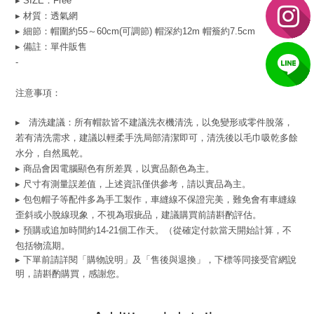
▸ SIZE：Free
▸ 材質：透氣網
▸ 細節：帽圍約55～60cm(可調節) 帽深約12m 帽簷約7.5cm
▸ 備註：單件販售
-
注意事項：
▸
清洗建議
：
所有帽款皆不建議洗衣機清洗，以免變形或零件脫落，
若有清洗需求，建議以輕柔手洗局部清潔即可，清洗後以毛巾吸乾多餘
水分，自然風乾。
▸ 商品會因電腦顯色有所差異，以實品顏色為主。
▸ 尺寸有測量誤差值，上述資訊僅供參考，請以實品為主。
▸
包包帽子等配件多為手工製作，車縫線不保證完美，難免會有車縫線
歪斜或小脫線現象，不視為瑕疵品，建議購買前請斟酌評估。
▸ 預購或追加時間約14-21個工作天。（從確定付款當天開始計算，不
包括物流期。
▸ 下單前請詳閱「購物說明」及「售後與退換」，下標等同接受官網說
明，請斟酌購買，感謝您。