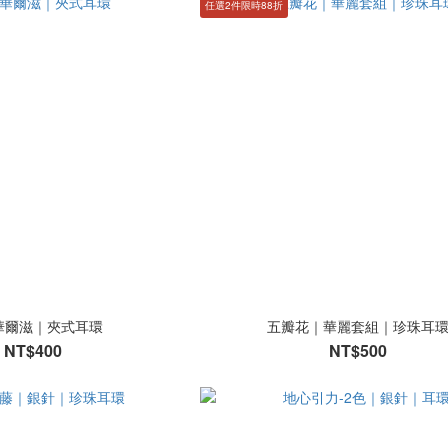
任選2件限時88折
華爾滋｜夾式耳環
五瓣花｜華麗套組｜珍珠耳
NT$400
NT$500