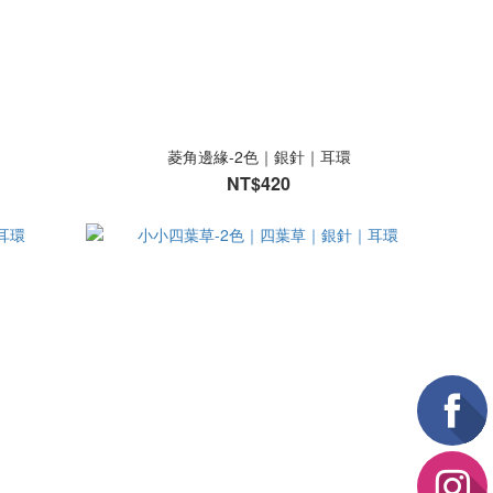
菱角邊緣-2色｜銀針｜耳環
NT$420