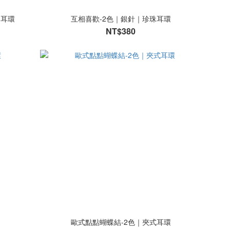
｜耳環
互相喜歡-2色｜銀針｜珍珠耳環
NT$380
歐式點點蝴蝶結-2色｜夾式耳環