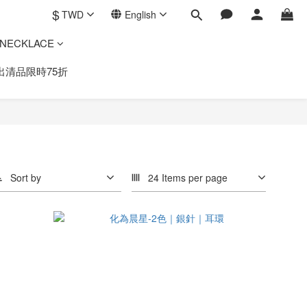
$
TWD
English
ECKLACE
出清品限時75折
Sort by
24 Items per page