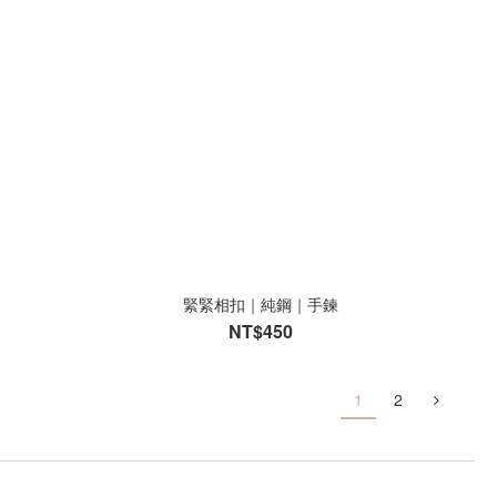
緊緊相扣｜純鋼｜手鍊
NT$450
1
2