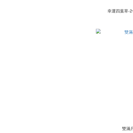
幸運四葉草-
雙滿