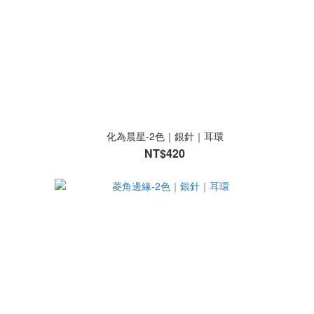
化為晨星-2色｜銀針｜耳環
NT$420