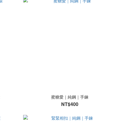
環
蜜糖愛｜純鋼｜手鍊
NT$400