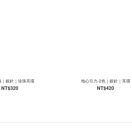
藤｜銀針｜珍珠耳環
地心引力-2色｜銀針｜耳環
NT$320
NT$420