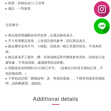
▸ 材質：鋅銅合金/人工珍珠
▸ 備註：一對販售
-
注意事項：
▸ 商品會因電腦顯色有所差異，以實品顏色為主。
▸ 尺寸有測量誤差值，上述資訊僅供參考，請以實品為主。
▸ 鍍金屬有染色不均、小斑點、刮痕為一般正常製作狀況，不視為瑕
疵。
▸ 飾品多為手工製作，鑽、珍珠或飾品零件難免會有歪斜，刮痕或小溢
膠現象，不視為瑕疵，建議購買前請斟酌。
▸ 預購或追加時間約14-21個工作天。（從確定付款當天開始計算，不
包括物流期。）
▸ 下單前請詳閱「購物說明」及「售後與退換」，下標等同接受官網說
明，請斟酌購買，感謝您。
Additional details