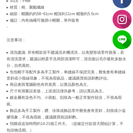
▸ SIZE：Free
▸ 材質：棉、聚酯纖維
▸ 細節：帽圍約約58~61cm 帽深約11cm 帽簷約5.5cm
▸ 備註：內有抽繩可微調小帽圍，單件販售
-
注意事項：
▸ 清洗建議: 所有帽款皆不建議洗衣機清洗，以免變形或零件脫落，若
有清洗需求，建議以輕柔手洗局部清潔即可，清洗後以毛巾吸乾多餘水
分，自然風乾。
▸ 包包帽子等配件多為手工製作，車縫線不保證完美，難免會有車縫線
歪斜或小脫線現象，不視為瑕疵品，建議購買前請斟酌評估。
▸ 商品會因電腦顯色有所差異，以實品顏色為主。
▸ 尺寸有測量誤差值，上述資訊僅供參考，請以實品為主。
▸ 鍍金屬有染色不均、小斑點、刮痕為一般正常製作狀況，不視為瑕
疵。
▸ 飾品多為手工製作，鑽、珍珠或飾品零件難免會有歪斜，刮痕或小溢
膠現象，不視為瑕疵，建議購買前請斟酌。
▸ 預購或追加時間約14-21個工作天。（從確定付款當天開始計算，不
包括物流期。）