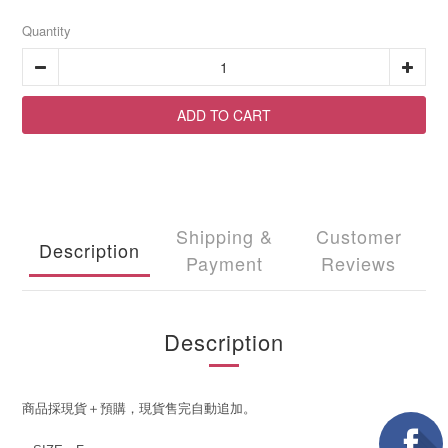
Quantity
ADD TO CART
Shipping &
Customer
Description
Payment
Reviews
Description
商品採現貨＋預購，現貨售完自動追加。