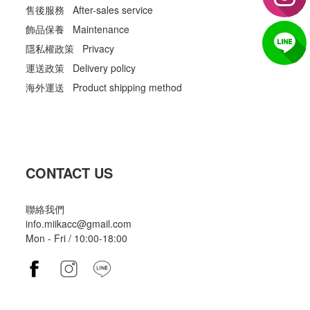
售後服務 After-sales service
飾品保養 Maintenance
隱私權政策 Privacy
運送政策 Delivery policy
海外運送 Product shipping method
CONTACT US
聯絡我們
info.miikacc@gmail.com
Mon - Fri / 10:00-18:00