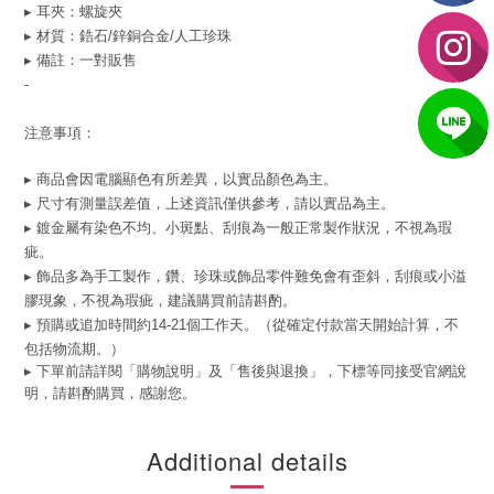
▸ 耳夾
：螺旋夾
▸ 材質：
鋯石/
鋅銅合金/人工珍珠
▸ 備註：一對販售
-
注意事項：
▸ 商品會因電腦顯色有所差異，以實品顏色為主。
▸ 尺寸有測量誤差值，上述資訊僅供參考，請以實品為主。
▸ 鍍金屬有染色不均、小斑點、刮痕為一般正常製作狀況，不視為瑕
疵。
▸ 飾品多為手工製作，鑽、珍珠或飾品零件難免會有歪斜，刮痕或小溢
膠現象，不視為瑕疵，建議購買前請斟酌。
▸ 預購或追加時間約14-21個工作天。（從確定付款當天開始計算，不
包括物流期。）
▸ 下單前請詳閱「購物說明」及「售後與退換」，下標等同接受官網說
明，請斟酌購買，感謝您。
Additional details