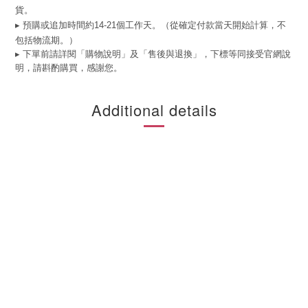
貨。
▸ 預購或追加時間約14-21個工作天。（從確定付款當天開始計算，不
包括物流期。）
▸ 下單前請詳閱「購物說明」及「售後與退換」，下標等同接受官網說
明，請斟酌購買，感謝您。
Additional details