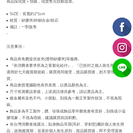
商品採現貨＋預購，現貨售完自動追加。
▸ SIZE：長寬約1*1cm
▸ 材質：
矽膠夾/鋅銅合金
/鋯石
▸ 備註：一對販售
-
注意事項：
▸ 商品有免費提供改夾(透明矽膠夾)等服務。
▸ 『依消費者要求所為之客製化給付』、『已拆封之個人衛生用品』不
適用於七天鑑賞期規範，購買視同接受，貨品購買後，恕不受理退換
貨。
▸ 商品會因電腦顯色有所差異，以實品顏色為主。
▸ 尺寸有測量誤差值，上述資訊僅供參考，請以實品為主。
▸ 鍍金屬有染色不均、小斑點、刮痕為一般正常製作狀況，不視為瑕
疵。
▸ 飾品多為手工製作，鑽、珍珠或飾品零件難免會有歪斜，刮痕或小溢
膠現象，不視為瑕疵，建議購買前請斟酌。
▸ 依台灣消費者保護法，貼身飾品耳環(耳針、穿刺型)屬於個人衛生用
品，故無鑑賞期，並基於個人衛生原則，貨品購買後，即不受理退換