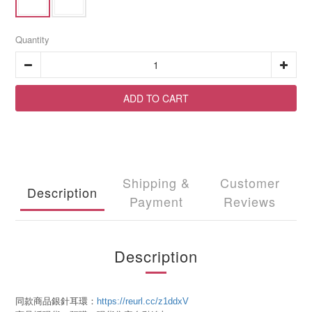
Quantity
ADD TO CART
Shipping &
Customer
Description
Payment
Reviews
Description
同款商品銀針耳環：
https://reurl.cc/z1ddxV