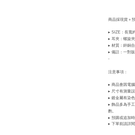
商品採現貨＋
▸ SIZE：長寬約1
▸ 耳夾：螺旋夾
▸ 材質：
鋅銅合
▸ 備註：一對
-
注意事項：
▸ 商品會因電
▸ 尺寸有測量
▸ 鍍金屬有染
▸ 飾品多為手
酌。
▸ 預購或追加
▸ 下單前請詳