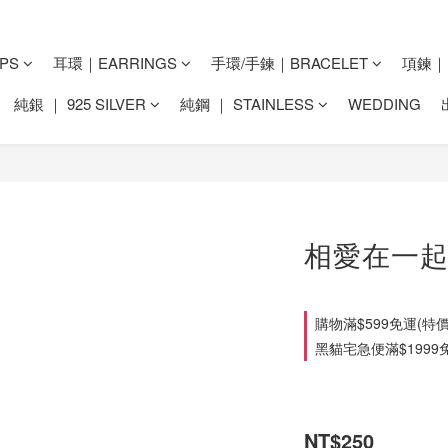
PS
耳環｜EARRINGS
手環/手鍊｜BRACELET
項鍊｜N
純銀 ｜ 925 SILVER
純鋼 ｜ STAINLESS
WEDDING
相愛在一起
購物滿$599免運(特價品&配
黑貓宅急便滿$1999免運(特
NT$250