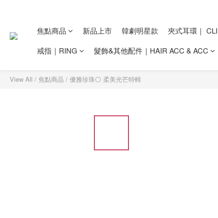
焦點商品
新品上市
韓劇明星款
夾式耳環｜ CLI
戒指｜RING
髮飾&其他配件｜HAIR ACC & ACC
View All
/
焦點商品
/
優雅珍珠⚪ 柔美光芒特輯