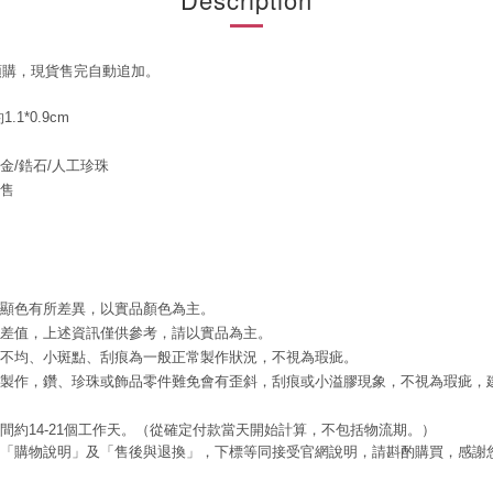
預購，現貨售完自動追加。
.1*0.9cm
金/鋯石/人工珍珠
販售
腦顯色有所差異，以實品顏色為主。
誤差值，上述資訊僅供參考，請以實品為主。
色不均、小斑點、刮痕為一般正常製作狀況，不視為瑕疵。
工製作，鑽、珍珠或飾品零件難免會有歪斜，刮痕或小溢膠現象，不視為瑕疵，
時間約14-21個工作天。（從確定付款當天開始計算，不包括物流期。）
閱「購物說明」及「售後與退換」，下標等同接受官網說明，請斟酌購買，感謝